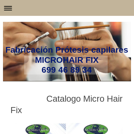
Fabricación Prótesis capilares
MICROHAIR FIX
699 46 89 34
Catalogo Micro Hair
Fix